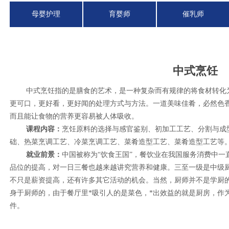
母婴护理
育婴师
催乳师
中式烹饪
中式烹饪指的是膳食的艺术，是一种复杂而有规律的将食材转化为
更可口，更好看，更好闻的处理方式与方法。一道美味佳肴，必然色
而且能让食物的营养更容易被人体吸收。
课程内容：
烹饪原料的选择与感官鉴别、初加工工艺、分割与成
础、热菜烹调工艺、冷菜烹调工艺、菜肴造型工艺、菜肴造型工艺等
就业前景：
中国被称为“饮食王国”，餐饮业在我国服务消费中
品位的提高，对一日三餐也越来越讲究营养和健康。三至一级是中级
不只是薪资提高，还有许多其它活动的机会。当然，厨师并不是学厨
身于厨师的，由于餐厅里*吸引人的是菜色，*出效益的就是厨房，作
件。